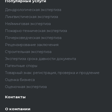
Популярные услуги
восстановление содержания документа;
Дендрологическая экспертиза
Лингвистическая экспертиза
идентификация оттисков печатей и штампов;
Нейминговая экспертиза
составление заключений специалиста;
Пожарно-техническая экспертиза
Почерковедческая экспертиза
рецензирование экспертных заключений;
Рецензирование заключения
участие в судебных заседаниях по вопросам
Строительная экспертиза
выполненных заключений.
Экспертиза срока давности документа
Патентные споры
Товарный знак: регистрация, проверка и продление
Направляйте ваши резюме и предложения о
Оценка бизнеса
сотрудничества на эл. почту
mail@gov-
Оценочная экспертиза
expertiza.ru
, в теме письма укажите:
«ВАКАНСИЯ».
Контакты
О компании