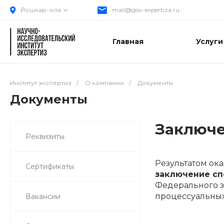
Йошкар-ола
mail@gov-expertiza.ru
Главная
Услуги
Институт экспертиз
/
О компании
/
Документы
Документы
Заключе
Реквизиты
Результатом ок
Сертификаты
заключение сп
Федерального за
процессуальных
Вакансии