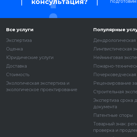
консультация?
подготовим
Все услуги
Популярные усл
Экспертиза
Дендрологическая 
Оценка
Лингвистическая э
Юридические услуги
Нейминговая экспе
Доставка
Пожарно-техническ
Стоимость
Почерковедческая 
Экологическая экспертиза и
Рецензирование з
экологическое проектирование
Строительная эксп
Экспертиза срока 
документа
Патентные споры
Товарный знак: рег
проверка и продле