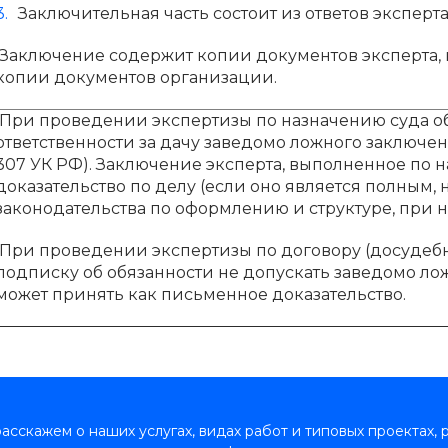
Заключительная часть состоит из ответов эксперт
Заключение содержит копии документов эксперта,
копии документов организации.
При проведении экспертизы по назначению суда об
ответственности за дачу заведомо ложного заключения (
307 УК РФ). Заключение эксперта, выполненное по 
доказательство по делу (если оно является полным,
законодательства по оформлению и структуре, при 
При проведении экспертизы по договору (досудебн
подписку об обязанности не допускать заведомо л
может принять как письменное доказательство.
сскажем о наших услугах, видах работ и типовых проектах, 