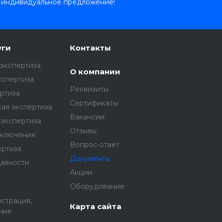
 индивидуальное предложение!
уги
Контакты
экспертиза
О компании
кспертиза
Реквизиты
ртиза
Сертификаты
ая экспертиза
Вакансии
экспертиза
Отзывы
аключения
Вопрос-ответ
ертиза
Документы
давности
Акции
Оборудование
истрация,
Карта сайта
ние